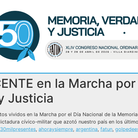
NTE en la Marcha por e
 Justicia
 vividos en la Marcha por el Día Nacional de la Memoria p
ctadura cívico-militar que azotó nuestro país en los últim
30milpresentes
,
ahoraysiempre
,
argentina
,
fatun
,
golpedee