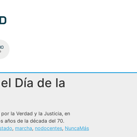
l Día de la
or la Verdad y la Justicia, en
os años de la década del 70.
stado
,
marcha
,
nodocentes
,
NuncaMás