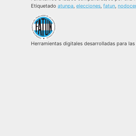
Etiquetado
atunpa
,
elecciones
,
fatun
,
nodoce
Herramientas digitales desarrolladas para las