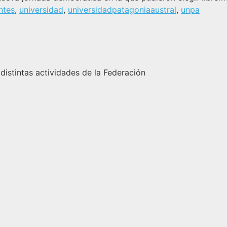
ntes
,
universidad
,
universidadpatagoniaaustral
,
unpa
 distintas actividades de la Federación