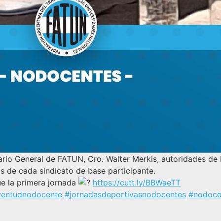
tario General de FATUN, Cro. Walter Merkis, autoridades de 
s de cada sindicato de base participante.
ue la primera jornada
https://cutt.ly/BBWaeTT
ventudnodocente
#jornadasdeportivasnodocentes
#nodoce