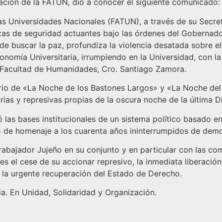
tación de la FATUN, dio a conocer el siguiente comunicado:
las Universidades Nacionales (FATUN), a través de su Secr
zas de seguridad actuantes bajo las órdenes del Gobernado
de buscar la paz, profundiza la violencia desatada sobre e
onomía Universitaria, irrumpiendo en la Universidad, con l
Facultad de Humanidades, Cro. Santiago Zamora.
ario de «La Noche de los Bastones Largos» y «La Noche d
rias y represivas propias de la oscura noche de la última Di
las bases institucionales de un sistema político basado en
de homenaje a los cuarenta años ininterrumpidos de demo
Trabajador Jujeño en su conjunto y en particular con las 
el cese de su accionar represivo, la inmediata liberación d
 urgente recuperación del Estado de Derecho.
a. En Unidad, Solidaridad y Organización.