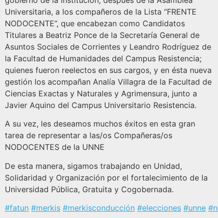
gobierno de la institución, después de la Asamblea
Universitaria, a los compañeros de la Lista “FRENTE
NODOCENTE”, que encabezan como Candidatos
Titulares a Beatriz Ponce de la Secretaría General de
Asuntos Sociales de Corrientes y Leandro Rodríguez de
la Facultad de Humanidades del Campus Resistencia;
quienes fueron reelectos en sus cargos, y en ésta nueva
gestión los acompañan Analía Villagra de la Facultad de
Ciencias Exactas y Naturales y Agrimensura, junto a
Javier Aquino del Campus Universitario Resistencia.
A su vez, les deseamos muchos éxitos en esta gran
tarea de representar a las/os Compañeras/os
NODOCENTES de la UNNE
De esta manera, sigamos trabajando en Unidad,
Solidaridad y Organización por el fortalecimiento de la
Universidad Pública, Gratuita y Cogobernada.
#fatun
#merkis
#merkisconducción
#elecciones
#unne
#n