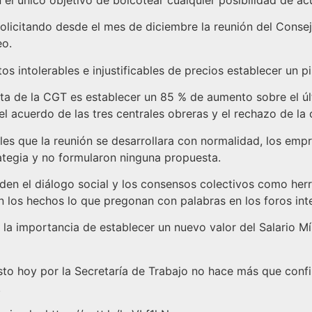
n el único objetivo de boicotear cualquier posibilidad de ac
olicitando desde el mes de diciembre la reunión del Conse
eo.
os intolerables e injustificables de precios establecer un p
 de la CGT es establecer un 85 % de aumento sobre el últi
l acuerdo de las tres centrales obreras y el rechazo de la
les que la reunión se desarrollara con normalidad, los emp
ategia y no formularon ninguna propuesta.
en el diálogo social y los consensos colectivos como herr
n los hechos lo que pregonan con palabras en los foros int
a la importancia de establecer un nuevo valor del Salario 
esto hoy por la Secretaría de Trabajo no hace más que confi
.