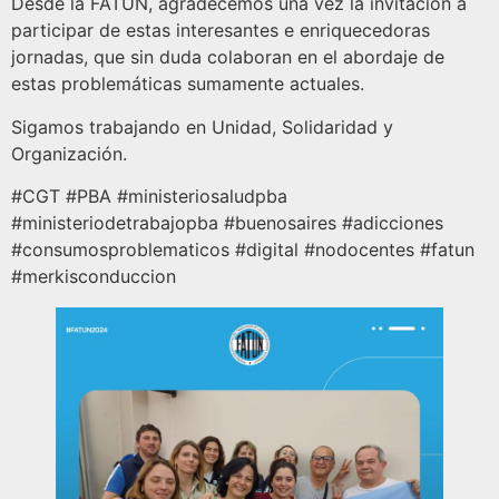
Desde la FATUN, agradecemos una vez la invitación a
participar de estas interesantes e enriquecedoras
jornadas, que sin duda colaboran en el abordaje de
estas problemáticas sumamente actuales.
Sigamos trabajando en Unidad, Solidaridad y
Organización.
#CGT #PBA #ministeriosaludpba
#ministeriodetrabajopba #buenosaires #adicciones
#consumosproblematicos #digital #nodocentes #fatun
#merkisconduccion