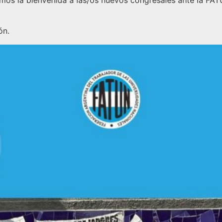
amos la bienvenida a las/os nuevos congresales ante la 
ón.